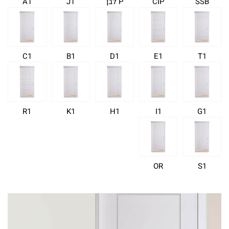
SSB
CIP
P לבן
J1
A1
C1
B1
D1
E1
T1
R1
K1
H1
I1
G1
OR
S1