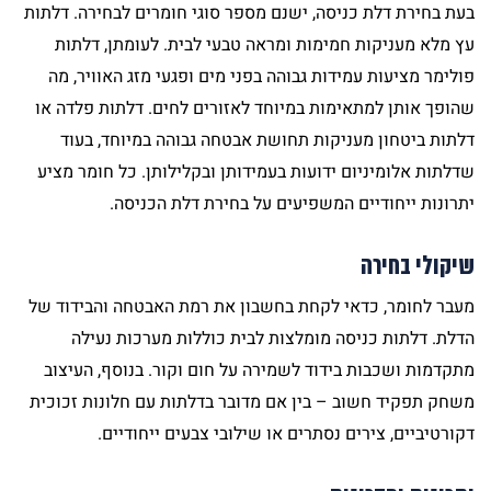
בעת בחירת דלת כניסה, ישנם מספר סוגי חומרים לבחירה. דלתות
עץ מלא מעניקות חמימות ומראה טבעי לבית. לעומתן, דלתות
פולימר מציעות עמידות גבוהה בפני מים ופגעי מזג האוויר, מה
שהופך אותן למתאימות במיוחד לאזורים לחים. דלתות פלדה או
דלתות ביטחון מעניקות תחושת אבטחה גבוהה במיוחד, בעוד
שדלתות אלומיניום ידועות בעמידותן ובקלילותן. כל חומר מציע
יתרונות ייחודיים המשפיעים על בחירת דלת הכניסה.
שיקולי בחירה
מעבר לחומר, כדאי לקחת בחשבון את רמת האבטחה והבידוד של
הדלת. דלתות כניסה מומלצות לבית כוללות מערכות נעילה
מתקדמות ושכבות בידוד לשמירה על חום וקור. בנוסף, העיצוב
משחק תפקיד חשוב – בין אם מדובר בדלתות עם חלונות זכוכית
דקורטיביים, צירים נסתרים או שילובי צבעים ייחודיים.